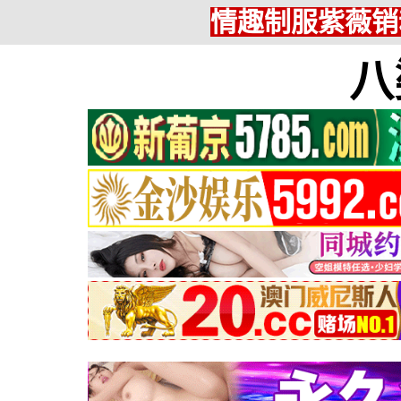
情趣制服紫薇销
八